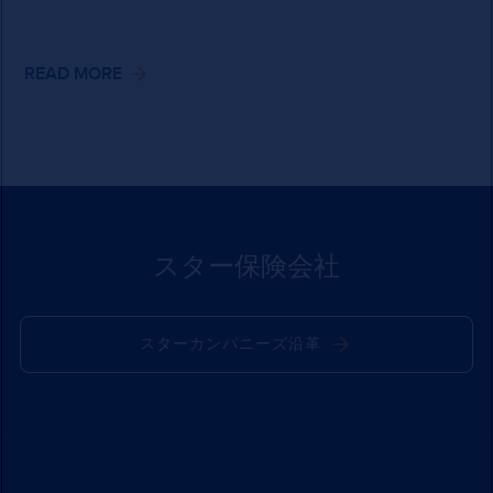
強化とし
て、当ウ
ェブサイ
READ MORE
トの利用
状況を解
析するた
めにクッ
キー（パ
フォーマ
ンス
Cookie）
スター保険会社
を利用し
ていま
す。ま
スターカンパニーズ沿革
た、当社
ではお客
様のサイ
ト利用情
報（マー
ケティン