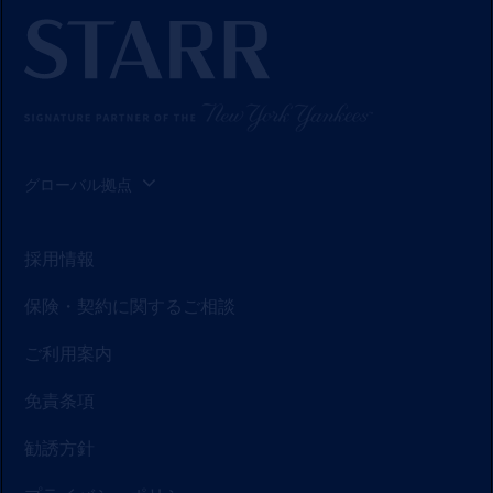
グ
Cookie）
を当社の
ソーシャ
ルメディ
ア、広
告、およ
び分析パ
グローバル拠点
ートナー
と共有し
ていま
採用情報
す。「全
てのクッ
保険・契約に関するご相談
キーを同
意」をク
ご利用案内
リックす
ると、お
免責条項
客様はデ
バイスの
勧誘方針
クッキー
を前述の