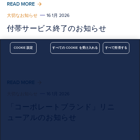
READ MORE
大切なお知らせ
16 1月 2026
付帯サービス終了のお知らせ
このウェ
COOKIE 設定
すべての COOKIE を受け入れる
すべて拒否する
ブサイト
はサイト
が正しく
動作する
のに不可
READ MORE
欠なクッ
大切なお知らせ
16 1月 2026
キーを使
用してい
「コーポレートブランド」リニ
ます。当
社ではユ
ューアルのお知らせ
ーザーエ
クスペリ
エンスの